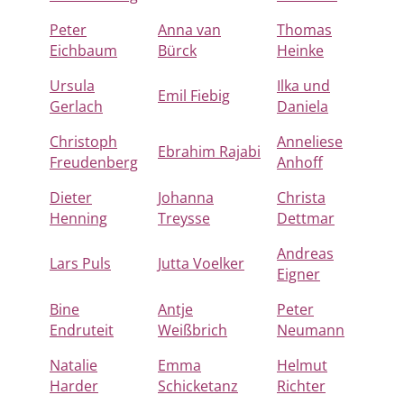
Peter
Anna van
Thomas
Eichbaum
Bürck
Heinke
Ursula
Ilka und
Emil Fiebig
Gerlach
Daniela
Christoph
Anneliese
Ebrahim Rajabi
Freudenberg
Anhoff
Dieter
Johanna
Christa
Henning
Treysse
Dettmar
Andreas
Lars Puls
Jutta Voelker
Eigner
Bine
Antje
Peter
Endruteit
Weißbrich
Neumann
Natalie
Emma
Helmut
Harder
Schicketanz
Richter