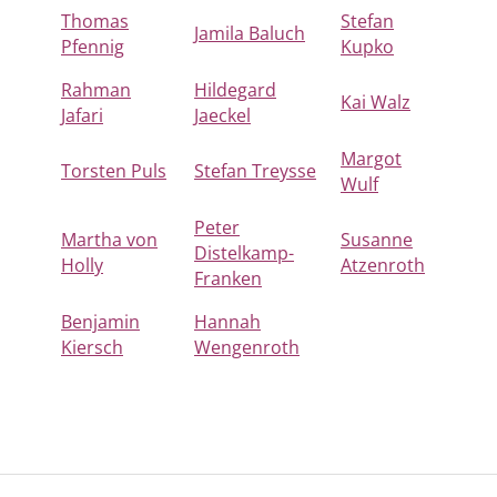
Thomas
Stefan
Jamila Baluch
Pfennig
Kupko
Rahman
Hildegard
Kai Walz
Jafari
Jaeckel
Margot
Torsten Puls
Stefan Treysse
Wulf
Peter
Martha von
Susanne
Distelkamp-
Holly
Atzenroth
Franken
Benjamin
Hannah
Kiersch
Wengenroth