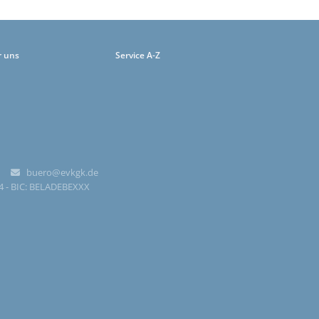
r uns
Service A-Z
-0
buero@evkgk.de

84 - BIC: BELADEBEXXX