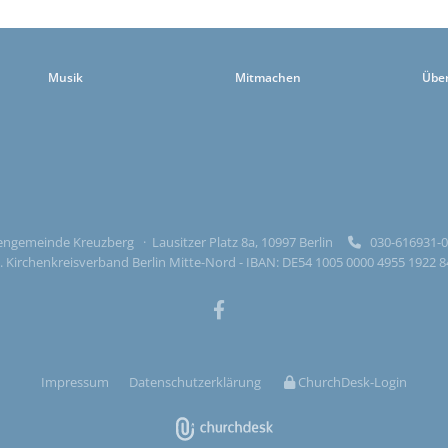
Musik
Mitmachen
Übe
ngemeinde Kreuzberg · Lausitzer Platz 8a, 10997 Berlin
030-616931

 Kirchenkreisverband Berlin Mitte-Nord - IBAN: DE54 1005 0000 4955 1922 
Impressum
Datenschutzerklärung
ChurchDesk-Login