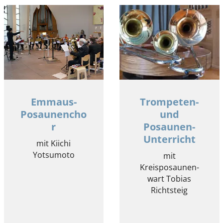
Emmaus-
Trompeten-
Posaunencho
und
r
Posaunen-
Unterricht
mit Kiichi
Yotsumoto
mit
Kreisposaunen-
wart Tobias
Richtsteig