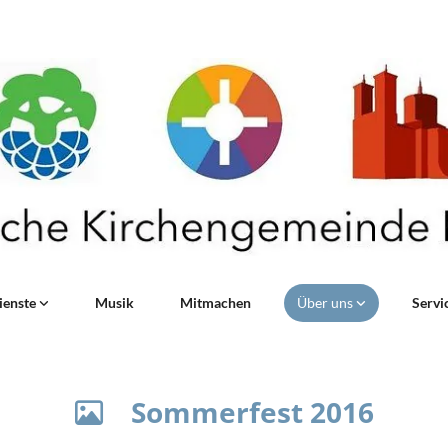
ienste
Musik
Mitmachen
Über uns
Servi
Sommerfest 2016
