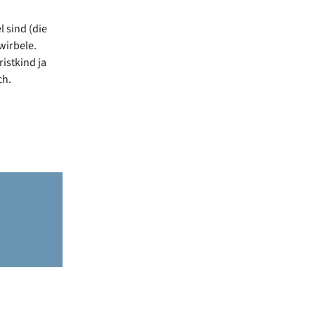
 sind (die
wirbele.
istkind ja
ich.