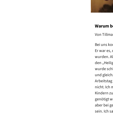
Warum be
Von Tillma
Bei uns ko
Er war es,
wurden. Al
den „Heili
wurde schl
und gleichz
Arbeitstag
nicht. Ich 
Kindern zu
genötigt w
aber bei g
sein. Ich 