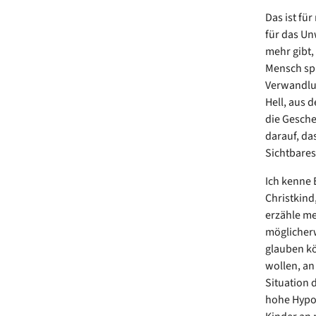
Das ist fü
für das Un
mehr gibt,
Mensch spü
Verwandlun
Hell, aus 
die Gesche
darauf, da
Sichtbares
Ich kenne 
Christkind
erzähle me
möglicherw
glauben kö
wollen, an 
Situation 
hohe Hypot