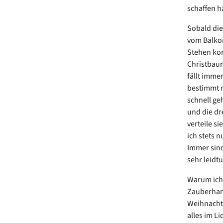
schaffen h
Sobald die
vom Balkon
Stehen kom
Christbau
fällt imme
bestimmt n
schnell ge
und die dr
verteile s
ich stets 
Immer sind
sehr leidtu
Warum ich 
Zauberhand
Weihnachts
alles im Li