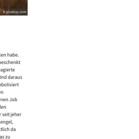
© pixabay.com
ken habe.
 beschenkt
agierte
 Und daraus
bolisiert
en
einen Job
den
 seit jeher
engel,
tlich da
as zu