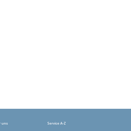
r uns
Service A-Z