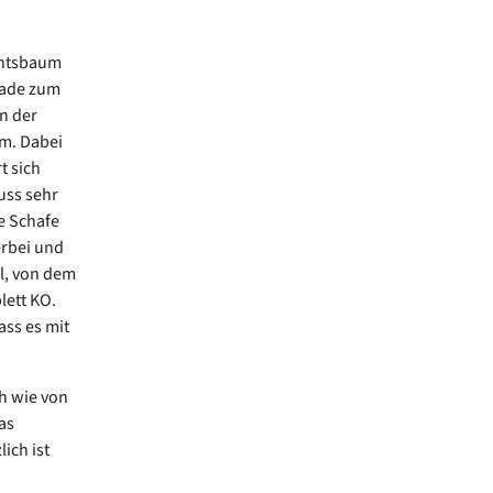
achtsbaum
rade zum
n der
m. Dabei
t sich
uss sehr
se Schafe
erbei und
el, von dem
lett KO.
ass es mit
h wie von
as
ich ist