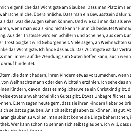
r mich eigentliche das Wichtigste am Glauben. Dass man Platz im He
wahrscheinliche, Übersinnliche. Dass man ein Bewusstsein dafür ha
 als das, was die Augen sehen können. Und wie soll man das als e
ren, wenn man es als Kind nicht kann? Für mich bedeutet Weihna
g. Aus der Tristesse wird ein Schillern und Scheinen, aus dem Du
der Trostlosigkeit wird Geborgenheit. Viele sagen, an Weihnachten s
nke das Wichtigste. Ich finde das auch. Das Wichtigste ist das Vertr
ss man immer auf die Wendung zum Guten hoffen kann, auch wenn
 darauf hindeutet.
Eltern, die damit hadern, ihren Kindern etwas vorzumachen, wenn 
, von Weihnachtsmann oder den Wichteln erzählen. Ich sehe das an
inen Kindern, davon, dass es möglicherweise ein Christkind gibt, d
eise etwas unwahrscheinlich Gutes gibt. Etwas Unbegreifliches, an
nnen. Eltern sagen heute gern, dass sie ihren Kindern lieber beibr
sich selbst zu glauben. An sich selbst glauben zu können, ist gut. Ab
daran glauben zu wollen, man selbst könne sie Dinge beherrschen, i
hek. Wer kann schon so sehr an sich selbst glauben. Ich will, dass