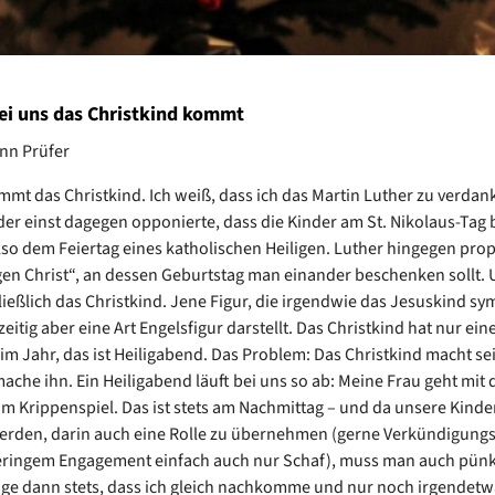
i uns das Christkind kommt
nn Prüfer
mmt das Christkind. Ich weiß, dass ich das Martin Luther zu verdan
 der einst dagegen opponierte, dass die Kinder am St. Nikolaus-Tag
so dem Feiertag eines katholischen Heiligen. Luther hingegen prop
gen Christ“, an dessen Geburtstag man einander beschenken sollt.
ießlich das Christkind. Jene Figur, die irgendwie das Jesuskind sym
eitig aber eine Art Engelsfigur darstellt. Das Christkind hat nur ein
 im Jahr, das ist Heiligabend. Das Problem: Das Christkind macht s
mache ihn. Ein Heiligabend läuft bei uns so ab: Meine Frau geht mit 
m Krippenspiel. Das ist stets am Nachmittag – und da unsere Kinder
erden, darin auch eine Rolle zu übernehmen (gerne Verkündigungs
eringem Engagement einfach auch nur Schaf), muss man auch pünk
sage dann stets, dass ich gleich nachkomme und nur noch irgendetw