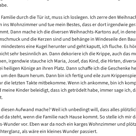
abe.
 Familie durch die Tür ist, muss ich loslegen. Ich zerre den Weihn
 ins Wohnzimmer und tue mein Bestes, dass er dort irgendwie ge
mt. Dann mache ich die diversen Weihnachts-Kartons auf, in dene
mschmuck und die Kerzen sind und behänge in Windeseile den Bau
r mindestens eine Kugel herunter und geht kaputt, ich fluche. Es hör
icht sehr besinnlich an. Dann dekoriere ich die Krippe, auch das m
hen, irgendwie stauche ich Maria, Josef, das Kind, die Hirten, diver
ei heiligen Könige an ihren Platz. Dann schaffe ich die Geschenke h
ie um den Baum herum. Dann bin ich fertig und eile zum Krippenspi
nur die letzten Takte mitbekomme. Wenn ich ankomme, bin ich komp
 meine Kinder beleidigt, dass ich getrödelt habe, immer sage ich, d
t.
diesen Aufwand mache? Weil ich unbedingt will, dass alles plötzlic
 da steht, wenn die Familie nach Hause kommt. So stelle ich mir d
-Wunder vor. Eben war da noch ein karges Wohnzimmer und plötzl
chterglanz, als wäre ein kleines Wunder passiert.