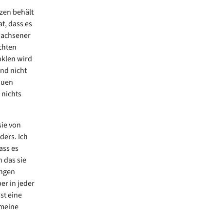
rzen behält
t, dass es
rwachsener
chten
nklen wird
ind nicht
auen
 nichts
sie von
ders. Ich
ass es
 das sie
ingen
er in jeder
st eine
 meine