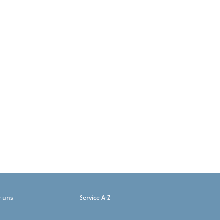
r uns
Service A-Z