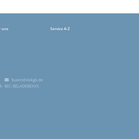
r uns
Service A-Z
-0
buero@evkgk.de

84 - BIC: BELADEBEXXX