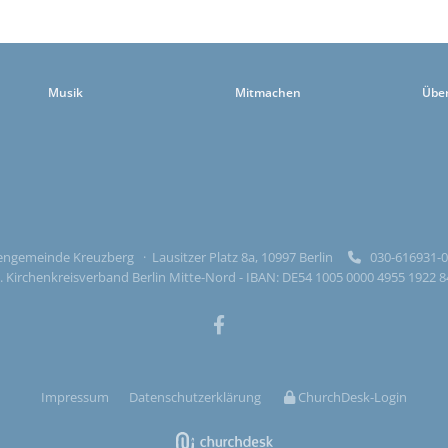
Musik
Mitmachen
Übe
ngemeinde Kreuzberg · Lausitzer Platz 8a, 10997 Berlin
030-616931

 Kirchenkreisverband Berlin Mitte-Nord - IBAN: DE54 1005 0000 4955 1922 
Impressum
Datenschutzerklärung
ChurchDesk-Login