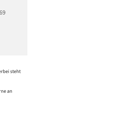
969
rbei steht
rne an