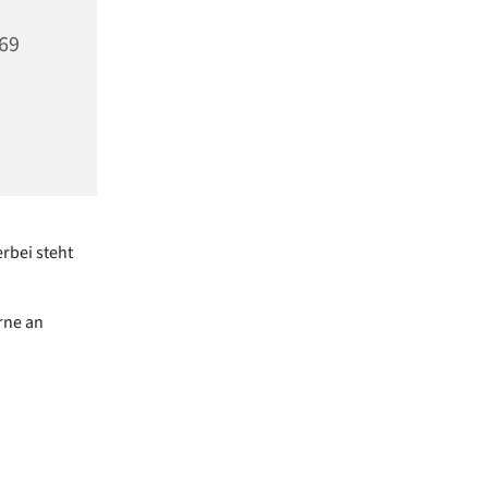
969
rbei steht
rne an