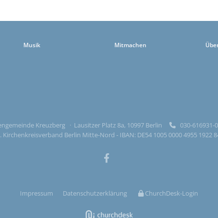
Musik
Mitmachen
Übe
ngemeinde Kreuzberg · Lausitzer Platz 8a, 10997 Berlin
030-616931

 Kirchenkreisverband Berlin Mitte-Nord - IBAN: DE54 1005 0000 4955 1922 
Impressum
Datenschutzerklärung
ChurchDesk-Login