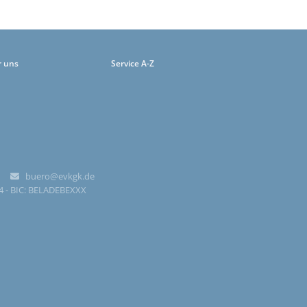
r uns
Service A-Z
-0
buero@evkgk.de

84 - BIC: BELADEBEXXX