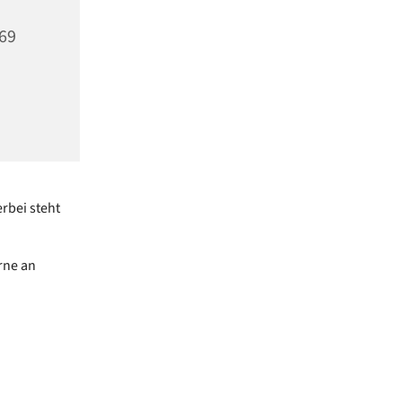
969
rbei steht
rne an