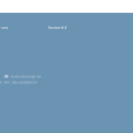
r uns
Service A-Z
-0
buero@evkgk.de

84 - BIC: BELADEBEXXX