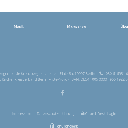
Musik
Mitmachen
Übe
ngemeinde Kreuzberg · Lausitzer Platz 8a, 10997 Berlin
030-616931

 Kirchenkreisverband Berlin Mitte-Nord - IBAN: DE54 1005 0000 4955 1922 
Impressum
Datenschutzerklärung
ChurchDesk-Login