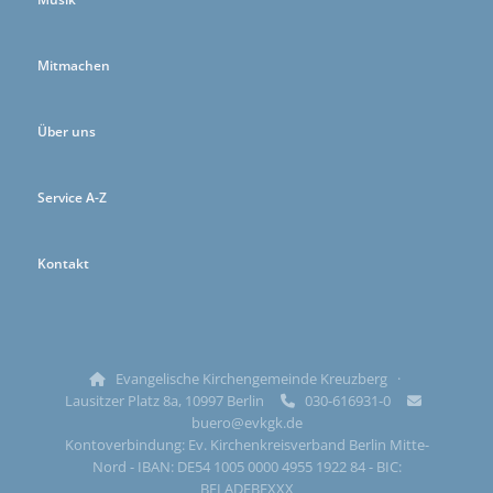
Mitmachen
Über uns
Service A-Z
Kontakt
Evangelische Kirchengemeinde Kreuzberg ·

Lausitzer Platz 8a, 10997 Berlin
030-616931-0


buero@evkgk.de
Kontoverbindung: Ev. Kirchenkreisverband Berlin Mitte-
Nord - IBAN: DE54 1005 0000 4955 1922 84 - BIC:
BELADEBEXXX