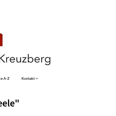
ce A-Z
Kontakt
eele"