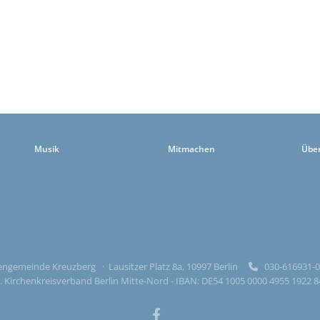
Musik
Mitmachen
Übe
ngemeinde Kreuzberg · Lausitzer Platz 8a, 10997 Berlin
030-616931

 Kirchenkreisverband Berlin Mitte-Nord - IBAN: DE54 1005 0000 4955 1922 