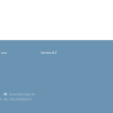
r uns
Service A-Z
-0
buero@evkgk.de

84 - BIC: BELADEBEXXX