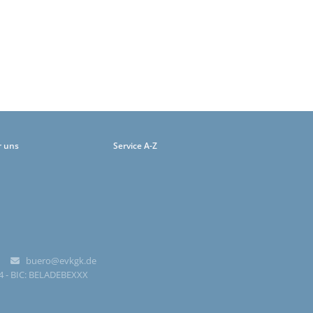
r uns
Service A-Z
-0
buero@evkgk.de

84 - BIC: BELADEBEXXX