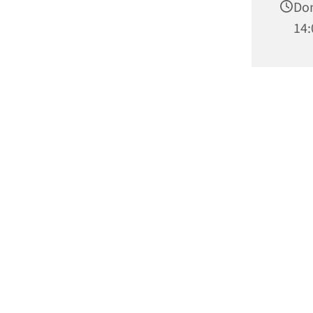
Don
14: