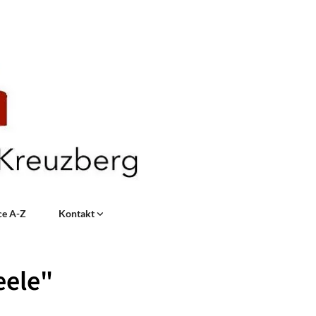
ce A-Z
Kontakt
eele"