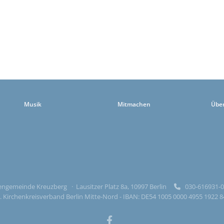
Musik
Mitmachen
Übe
ngemeinde Kreuzberg · Lausitzer Platz 8a, 10997 Berlin
030-616931

 Kirchenkreisverband Berlin Mitte-Nord - IBAN: DE54 1005 0000 4955 1922 