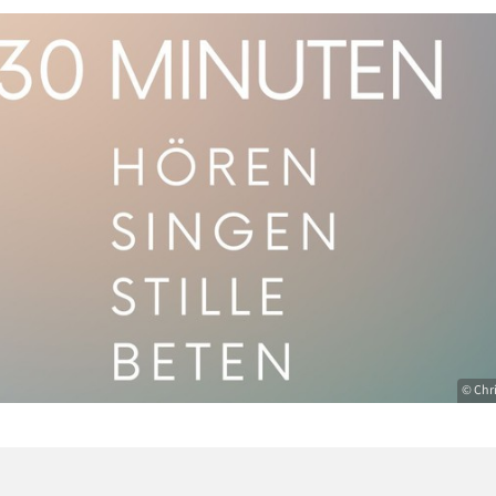
© Chr