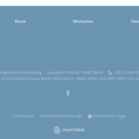
Musik
Mitmachen
Übe
ngemeinde Kreuzberg · Lausitzer Platz 8a, 10997 Berlin
030-616931

 Kirchenkreisverband Berlin Mitte-Nord - IBAN: DE54 1005 0000 4955 1922 
Impressum
Datenschutzerklärung
ChurchDesk-Login