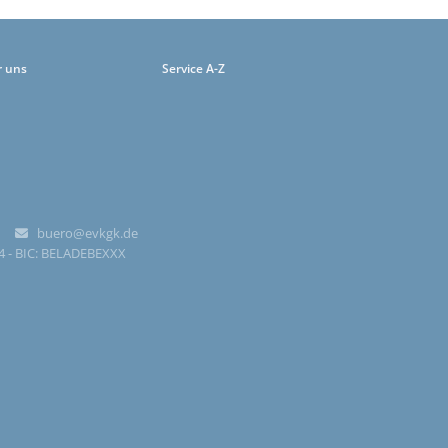
r uns
Service A-Z
-0
buero@evkgk.de

84 - BIC: BELADEBEXXX