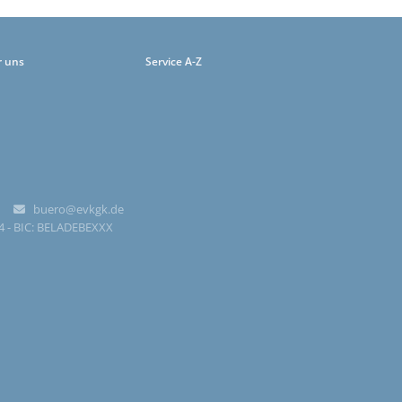
r uns
Service A-Z
-0
buero@evkgk.de

84 - BIC: BELADEBEXXX