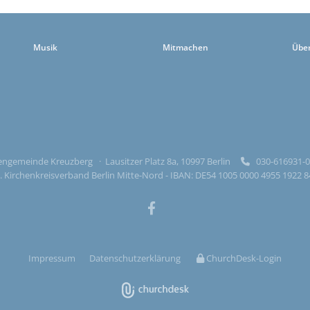
Musik
Mitmachen
Übe
ngemeinde Kreuzberg · Lausitzer Platz 8a, 10997 Berlin
030-616931

 Kirchenkreisverband Berlin Mitte-Nord - IBAN: DE54 1005 0000 4955 1922 
Impressum
Datenschutzerklärung
ChurchDesk-Login