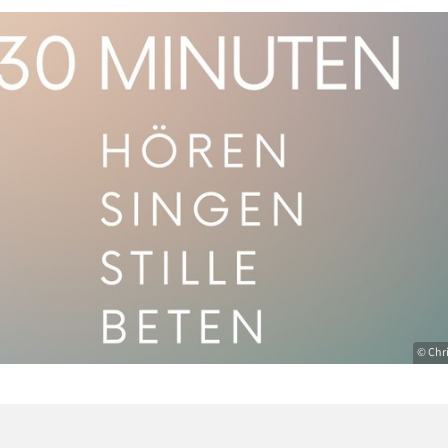
© Chr