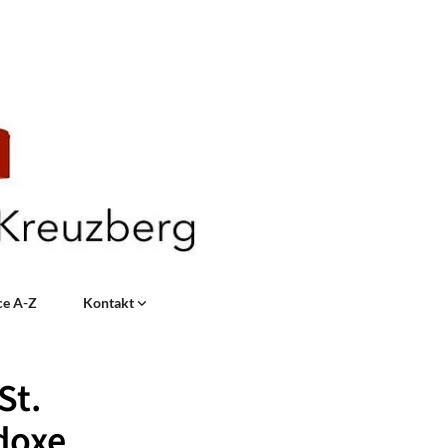
ce A-Z
Kontakt
St.
doxe