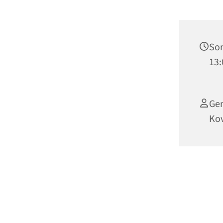
Son
13:
Gem
Ko