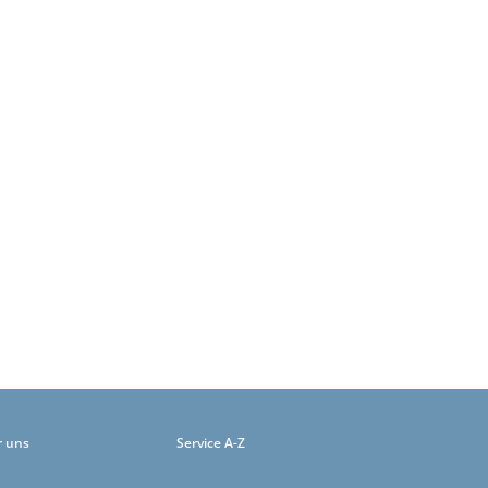
r uns
Service A-Z