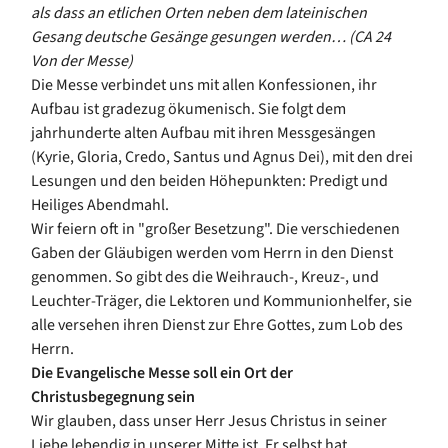
als dass an etlichen Orten neben dem lateinischen
Gesang deutsche Gesänge gesungen werden… (CA 24
Von der Messe)
Die Messe verbindet uns mit allen Konfessionen, ihr
Aufbau ist gradezug ökumenisch. Sie folgt dem
jahrhunderte alten Aufbau mit ihren Messgesängen
(Kyrie, Gloria, Credo, Santus und Agnus Dei), mit den drei
Lesungen und den beiden Höhepunkten: Predigt und
Heiliges Abendmahl.
Wir feiern oft in "großer Besetzung". Die verschiedenen
Gaben der Gläubigen werden vom Herrn in den Dienst
genommen. So gibt des die Weihrauch-, Kreuz-, und
Leuchter-Träger, die Lektoren und Kommunionhelfer, sie
alle versehen ihren Dienst zur Ehre Gottes, zum Lob des
Herrn.
Die Evangelische Messe
soll ein Ort der
Christusbegegnung sein
Wir glauben, dass unser Herr Jesus Christus in seiner
Liebe lebendig in unserer Mitte ist. Er selbst hat