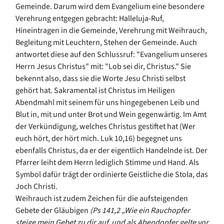
Gemeinde. Darum wird dem Evangelium eine besondere
Verehrung entgegen gebracht: Halleluja-Ruf,
Hineintragen in die Gemeinde, Verehrung mit Weihrauch,
Begleitung mit Leuchtern, Stehen der Gemeinde. Auch
antwortet diese auf den Schlussruf: "Evangelium unseres
Herrn Jesus Christus" mit: "Lob sei dir, Christus." Sie
bekennt also, dass sie die Worte Jesu Christi selbst
gehört hat. Sakramental ist Christus im Heiligen
Abendmahl mit seinem für uns hingegebenen Leib und
Blut in, mit und unter Brot und Wein gegenwärtig. Im Amt
der Verkündigung, welches Christus gestiftet hat (Wer
euch hört, der hört mich. Luk 10,16) begegnet uns
ebenfalls Christus, da er der eigentlich Handelnde ist. Der
Pfarrer leiht dem Herrn lediglich Stimme und Hand. Als
Symbol dafür trägt der ordinierte Geistliche die Stola, das
Joch Christi.
Weihrauch ist zudem Zeichen für die aufsteigenden
Gebete der Gläubigen
(Ps 141,2 „Wie ein Rauchopfer
steige mein Gebet zu dir auf, und als Abendopfer gelte vor