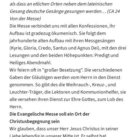
als dass an etlichen Orten neben dem lateinischen
Gesang deutsche Gesänge gesungen werden… (CA 24
Von der Messe)
Die Messe verbindet uns mit allen Konfessionen, ihr
Aufbau ist gradezug ökumenisch. Sie folgt dem
jahrhunderte alten Aufbau mit ihren Messgesängen
(Kyrie, Gloria, Credo, Santus und Agnus Dei), mit den drei
Lesungen und den beiden Höhepunkten: Predigt und
Heiliges Abendmahl.
Wir feiern oft in "großer Besetzung". Die verschiedenen
Gaben der Gläubigen werden vom Herrn in den Dienst
genommen. So gibt des die Weihrauch-, Kreuz-, und
Leuchter-Träger, die Lektoren und Kommunionhelfer, sie
alle versehen ihren Dienst zur Ehre Gottes, zum Lob des
Herrn.
Die Evangelische Messe
soll ein Ort der
Christusbegegnung sein
Wir glauben, dass unser Herr Jesus Christus in seiner
Liebe lebendig in unserer Mitte ist. Er selbst hat