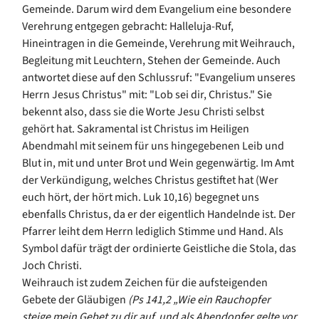
Gemeinde. Darum wird dem Evangelium eine besondere
Verehrung entgegen gebracht: Halleluja-Ruf,
Hineintragen in die Gemeinde, Verehrung mit Weihrauch,
Begleitung mit Leuchtern, Stehen der Gemeinde. Auch
antwortet diese auf den Schlussruf: "Evangelium unseres
Herrn Jesus Christus" mit: "Lob sei dir, Christus." Sie
bekennt also, dass sie die Worte Jesu Christi selbst
gehört hat. Sakramental ist Christus im Heiligen
Abendmahl mit seinem für uns hingegebenen Leib und
Blut in, mit und unter Brot und Wein gegenwärtig. Im Amt
der Verkündigung, welches Christus gestiftet hat (Wer
euch hört, der hört mich. Luk 10,16) begegnet uns
ebenfalls Christus, da er der eigentlich Handelnde ist. Der
Pfarrer leiht dem Herrn lediglich Stimme und Hand. Als
Symbol dafür trägt der ordinierte Geistliche die Stola, das
Joch Christi.
Weihrauch ist zudem Zeichen für die aufsteigenden
Gebete der Gläubigen
(Ps 141,2 „Wie ein Rauchopfer
steige mein Gebet zu dir auf, und als Abendopfer gelte vor