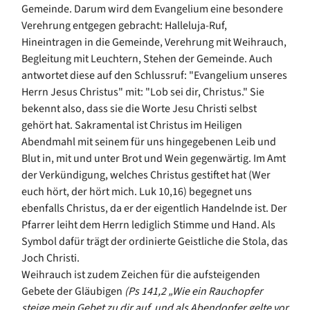
Gemeinde. Darum wird dem Evangelium eine besondere
Verehrung entgegen gebracht: Halleluja-Ruf,
Hineintragen in die Gemeinde, Verehrung mit Weihrauch,
Begleitung mit Leuchtern, Stehen der Gemeinde. Auch
antwortet diese auf den Schlussruf: "Evangelium unseres
Herrn Jesus Christus" mit: "Lob sei dir, Christus." Sie
bekennt also, dass sie die Worte Jesu Christi selbst
gehört hat. Sakramental ist Christus im Heiligen
Abendmahl mit seinem für uns hingegebenen Leib und
Blut in, mit und unter Brot und Wein gegenwärtig. Im Amt
der Verkündigung, welches Christus gestiftet hat (Wer
euch hört, der hört mich. Luk 10,16) begegnet uns
ebenfalls Christus, da er der eigentlich Handelnde ist. Der
Pfarrer leiht dem Herrn lediglich Stimme und Hand. Als
Symbol dafür trägt der ordinierte Geistliche die Stola, das
Joch Christi.
Weihrauch ist zudem Zeichen für die aufsteigenden
Gebete der Gläubigen
(Ps 141,2 „Wie ein Rauchopfer
steige mein Gebet zu dir auf, und als Abendopfer gelte vor