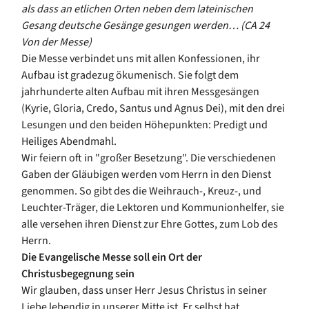
als dass an etlichen Orten neben dem lateinischen
Gesang deutsche Gesänge gesungen werden… (CA 24
Von der Messe)
Die Messe verbindet uns mit allen Konfessionen, ihr
Aufbau ist gradezug ökumenisch. Sie folgt dem
jahrhunderte alten Aufbau mit ihren Messgesängen
(Kyrie, Gloria, Credo, Santus und Agnus Dei), mit den drei
Lesungen und den beiden Höhepunkten: Predigt und
Heiliges Abendmahl.
Wir feiern oft in "großer Besetzung". Die verschiedenen
Gaben der Gläubigen werden vom Herrn in den Dienst
genommen. So gibt des die Weihrauch-, Kreuz-, und
Leuchter-Träger, die Lektoren und Kommunionhelfer, sie
alle versehen ihren Dienst zur Ehre Gottes, zum Lob des
Herrn.
Die Evangelische Messe
soll ein Ort der
Christusbegegnung sein
Wir glauben, dass unser Herr Jesus Christus in seiner
Liebe lebendig in unserer Mitte ist. Er selbst hat